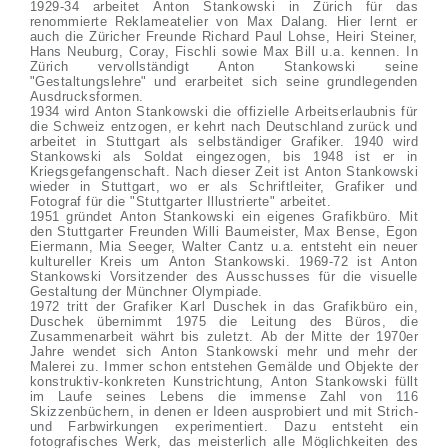
1929-34 arbeitet Anton Stankowski in Zürich für das
renommierte Reklameatelier von Max Dalang. Hier lernt er
auch die Züricher Freunde Richard Paul Lohse, Heiri Steiner,
Hans Neuburg, Coray, Fischli sowie Max Bill u.a. kennen. In
Zürich vervollständigt Anton Stankowski seine
"Gestaltungslehre" und erarbeitet sich seine grundlegenden
Ausdrucksformen.
1934 wird Anton Stankowski die offizielle Arbeitserlaubnis für
die Schweiz entzogen, er kehrt nach Deutschland zurück und
arbeitet in Stuttgart als selbständiger Grafiker. 1940 wird
Stankowski als Soldat eingezogen, bis 1948 ist er in
Kriegsgefangenschaft. Nach dieser Zeit ist Anton Stankowski
wieder in Stuttgart, wo er als Schriftleiter, Grafiker und
Fotograf für die "Stuttgarter Illustrierte" arbeitet.
1951 gründet Anton Stankowski ein eigenes Grafikbüro. Mit
den Stuttgarter Freunden Willi Baumeister, Max Bense, Egon
Eiermann, Mia Seeger, Walter Cantz u.a. entsteht ein neuer
kultureller Kreis um Anton Stankowski. 1969-72 ist Anton
Stankowski Vorsitzender des Ausschusses für die visuelle
Gestaltung der Münchner Olympiade.
1972 tritt der Grafiker Karl Duschek in das Grafikbüro ein,
Duschek übernimmt 1975 die Leitung des Büros, die
Zusammenarbeit währt bis zuletzt. Ab der Mitte der 1970er
Jahre wendet sich Anton Stankowski mehr und mehr der
Malerei zu. Immer schon entstehen Gemälde und Objekte der
konstruktiv-konkreten Kunstrichtung, Anton Stankowski füllt
im Laufe seines Lebens die immense Zahl von 116
Skizzenbüchern, in denen er Ideen ausprobiert und mit Strich-
und Farbwirkungen experimentiert. Dazu entsteht ein
fotografisches Werk, das meisterlich alle Möglichkeiten des